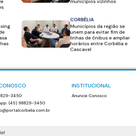
de
municípios vizinhos
es
CORBÉLIA
oxing
Municípios da região se
de
unem para evitar fim de
casa
linhas de ônibus e ampliar
lhas
horários entre Corbélia e
Cascavel
 CONOSCO
INSTITUCIONAL
8829-3450
Anuncie Conosco
pp: (45) 98829-3450
o@portalcorbelia.com.br
o!