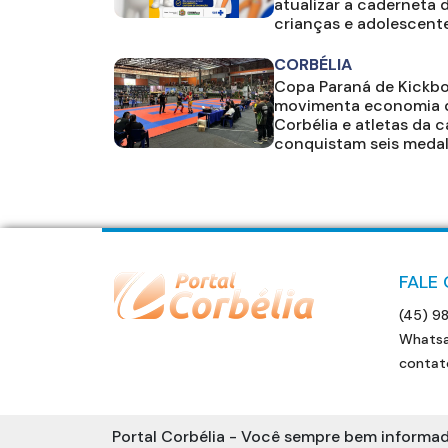
atualizar a caderneta 
crianças e adolescent
CORBÉLIA
Copa Paraná de Kickb
movimenta economia 
Corbélia e atletas da 
conquistam seis meda
FALE
(45) 9
Whatsa
contat
Portal Corbélia - Você sempre bem informad