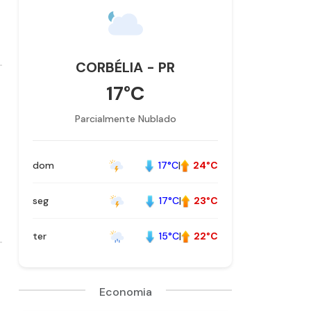
CORBÉLIA - PR
17°C
Parcialmente Nublado
dom
17°C
|
24°C
seg
17°C
|
23°C
ter
15°C
|
22°C
Economia