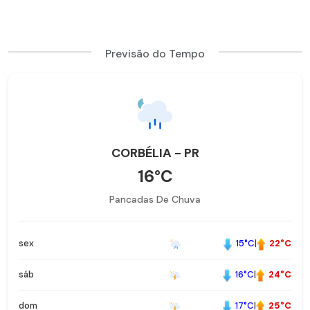
Previsão do Tempo
CORBÉLIA - PR
16°C
Pancadas De Chuva
15°C
|
22°C
sex
16°C
|
24°C
sáb
17°C
|
25°C
dom