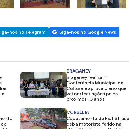
iga-nos no Telegram
Siga-nos no Google News
BRAGANEY
e
Braganey realiza 1ª
e
Conferência Municipal de
liar
Cultura e aprova plano que
 e
vai nortear ações pelos
próximos 10 anos
CORBÉLIA
amento
Capotamento de Fiat Strad
 do
deixa motorista ferido na