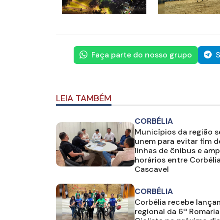
Faça parte do nosso grupo
S
LEIA TAMBÉM
CORBÉLIA
Municípios da região s
unem para evitar fim d
linhas de ônibus e amp
horários entre Corbélia
Cascavel
CORBÉLIA
Corbélia recebe lanç
regional da 6ª Romaria