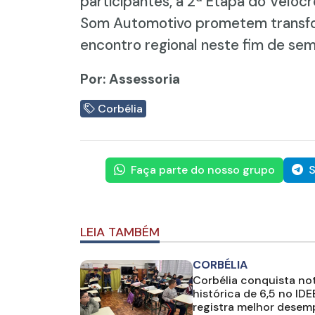
participantes, a 2ª Etapa do Velo
Som Automotivo prometem transfo
encontro regional neste fim de sem
Por: Assessoria
Corbélia
Faça parte do nosso grupo
S
LEIA TAMBÉM
CORBÉLIA
Corbélia conquista no
histórica de 6,5 no IDE
registra melhor dese