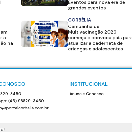
l
Eventos para nova era de
grandes eventos
CORBÉLIA
Campanha de
izam
Multivacinação 2026
r a
começa e convoca pais par
ção na
atualizar a caderneta de
crianças e adolescentes
 CONOSCO
INSTITUCIONAL
8829-3450
Anuncie Conosco
pp: (45) 98829-3450
o@portalcorbelia.com.br
o!