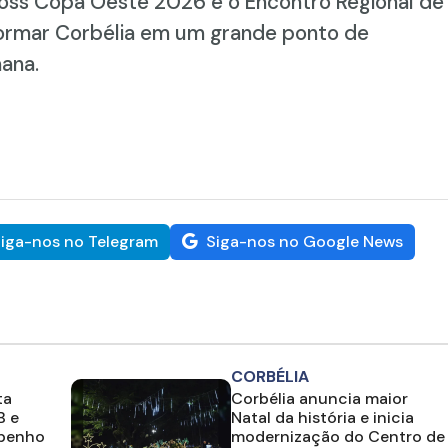
cross Copa Oeste 2026 e o Encontro Regional de
rmar Corbélia em um grande ponto de
ana.
iga-nos no Telegram
Siga-nos no Google News
CORBÉLIA
ta
Corbélia anuncia maior
B e
Natal da história e inicia
mpenho
modernização do Centro de