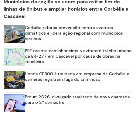
Municípios da região se unem para evitar fim de
linhas de ônibus e ampliar horários entre Corbélia e
Cascavel
Corbélia reforça prevenção contra eventos
climáticos e lidera ação regional com municípios
vizinhos
PRF orienta caminhoneiros a evitarem trecho urbano
da BR-277 em Cascavel por causa de obras na
trincheira
Honda CB300 é roubada em empresa de Corbélia e
câmeras registram fuga do criminoso
Prouni 2026: divulgado resultado de nova chamada
para o 2º semestre