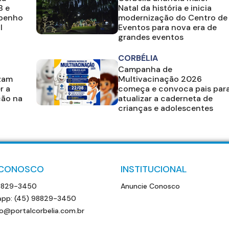
B e
Natal da história e inicia
mpenho
modernização do Centro de
l
Eventos para nova era de
grandes eventos
CORBÉLIA
Campanha de
izam
Multivacinação 2026
r a
começa e convoca pais par
ção na
atualizar a caderneta de
crianças e adolescentes
 CONOSCO
INSTITUCIONAL
8829-3450
Anuncie Conosco
pp: (45) 98829-3450
o@portalcorbelia.com.br