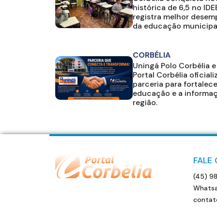
histórica de 6,5 no IDE
registra melhor dese
da educação municipa
CORBÉLIA
Uningá Polo Corbélia e
Portal Corbélia oficial
parceria para fortalece
educação e a informa
região.
FALE
(45) 9
Whatsa
contat