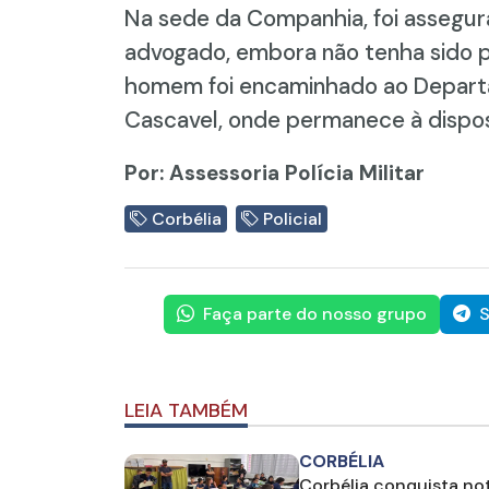
Na sede da Companhia, foi assegur
advogado, embora não tenha sido p
homem foi encaminhado ao Departa
Cascavel, onde permanece à dispos
Por: Assessoria Polícia Militar
Corbélia
Policial
Faça parte do nosso grupo
S
LEIA TAMBÉM
CORBÉLIA
Corbélia conquista no