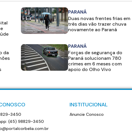
PARANÁ
Duas novas frentes frias em
ital
três dias vão trazer chuva
 e
novamente ao Paraná
aúde
PARANÁ
o da
Forças de segurança do
hões
Paraná solucionam 780
crimes em 6 meses com
s
apoio do Olho Vivo
 CONOSCO
INSTITUCIONAL
8829-3450
Anuncie Conosco
pp: (45) 98829-3450
o@portalcorbelia.com.br