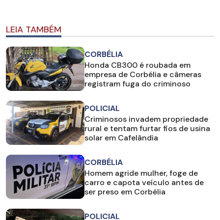
LEIA TAMBÉM
CORBÉLIA
Honda CB300 é roubada em
empresa de Corbélia e câmeras
registram fuga do criminoso
POLICIAL
Criminosos invadem propriedade
rural e tentam furtar fios de usina
solar em Cafelândia
CORBÉLIA
Homem agride mulher, foge de
carro e capota veículo antes de
ser preso em Corbélia
POLICIAL