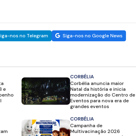
iga-nos no Telegram
Siga-nos no Google News
CORBÉLIA
ta
Corbélia anuncia maior
B e
Natal da história e inicia
mpenho
modernização do Centro de
l
Eventos para nova era de
grandes eventos
CORBÉLIA
Campanha de
izam
Multivacinação 2026