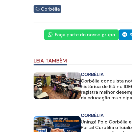
Corbélia
Faça parte do nosso grupo
S
LEIA TAMBÉM
CORBÉLIA
Corbélia conquista no
histórica de 6,5 no IDE
registra melhor dese
da educação municipa
CORBÉLIA
Uningá Polo Corbélia e
Portal Corbélia oficial