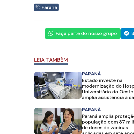
Paraná
Faça parte do nosso grupo
S
LEIA TAMBÉM
PARANÁ
Estado investe na
modernização do Hosp
Universitário do Oeste
amplia assistência à s
PARANÁ
Paraná amplia proteçã
população com 87 mil
de doses de vacinas
aplicadas em sete ano