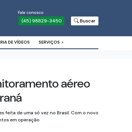
Fale conosco
(45) 98829-3450
Buscar
RIA DE VÍDEOS
SERVIÇOS
nitoramento aéreo
araná
es feita de uma só vez no Brasil. Com o novo
entos em operação