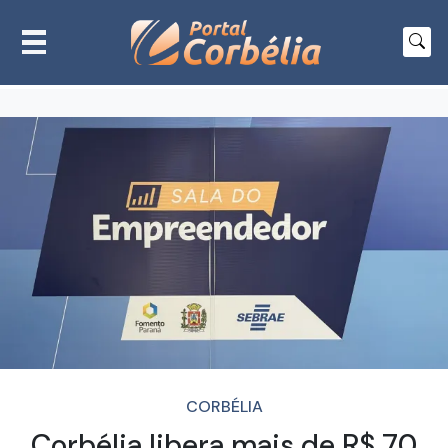
CORBÉLIA
Corbélia libera mais de R$ 70