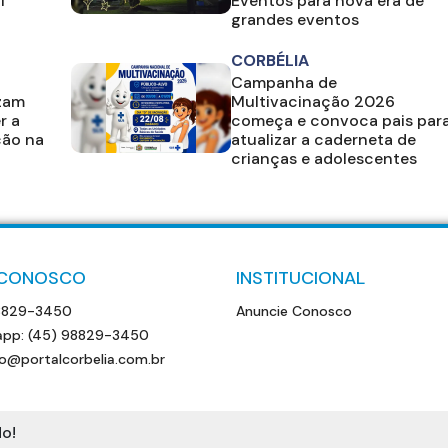
l
Eventos para nova era de
grandes eventos
CORBÉLIA
Campanha de
izam
Multivacinação 2026
r a
começa e convoca pais par
ção na
atualizar a caderneta de
crianças e adolescentes
 CONOSCO
INSTITUCIONAL
8829-3450
Anuncie Conosco
pp: (45) 98829-3450
o@portalcorbelia.com.br
o!