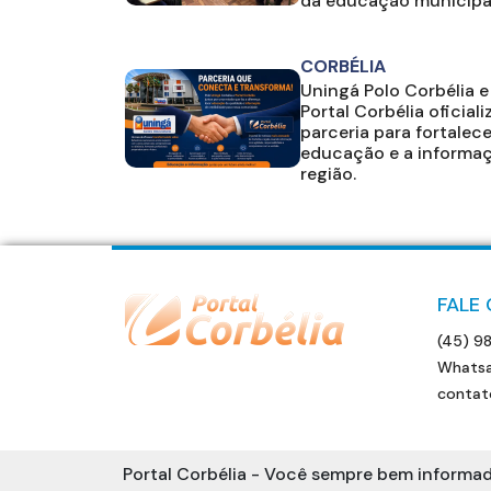
da educação municipa
CORBÉLIA
Uningá Polo Corbélia e
Portal Corbélia oficial
parceria para fortalece
educação e a informa
região.
FALE
(45) 9
Whatsa
contat
Portal Corbélia - Você sempre bem informad