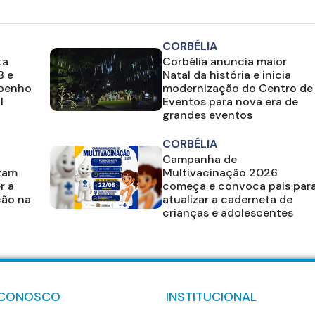
CORBÉLIA
ta
Corbélia anuncia maior
B e
Natal da história e inicia
mpenho
modernização do Centro de
l
Eventos para nova era de
grandes eventos
CORBÉLIA
Campanha de
izam
Multivacinação 2026
r a
começa e convoca pais par
ção na
atualizar a caderneta de
crianças e adolescentes
 CONOSCO
INSTITUCIONAL