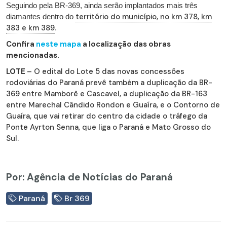
Seguindo pela BR-369, ainda serão implantados mais três
território do município, no km 378, km
diamantes dentro do
383 e km 389
.
Confira
neste mapa
a localização das obras
mencionadas.
LOTE
– O edital do Lote 5 das novas concessões
rodoviárias do Paraná prevê também a duplicação da BR-
369 entre Mamborê e Cascavel, a duplicação da BR-163
entre Marechal Cândido Rondon e Guaíra, e o Contorno de
Guaíra, que vai retirar do centro da cidade o tráfego da
Ponte Ayrton Senna, que liga o Paraná e Mato Grosso do
Sul.
Por: Agência de Notícias do Paraná
Paraná
Br 369