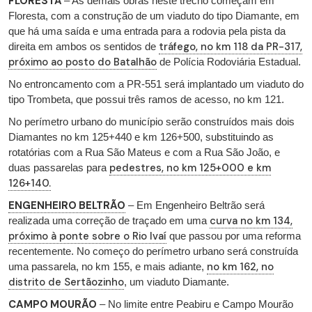
FLORESTA
– As demais obras neste trecho começam em
Floresta, com a construção de um viaduto do tipo Diamante, em
que há uma saída e uma entrada para a rodovia pela pista da
tráfego, no km 118 da PR-317,
direita em ambos os sentidos de
próximo ao posto do Batalhão
de Polícia Rodoviária Estadual.
No entroncamento com a PR-551 será implantado um viaduto do
tipo Trombeta, que possui três ramos de acesso, no km 121.
No perímetro urbano do município serão construídos mais dois
Diamantes no km 125+440 e km 126+500, substituindo as
rotatórias com a Rua São Mateus e com a Rua São João, e
pedestres, no km 125+000 e km
duas passarelas para
126+140.
ENGENHEIRO BELTRÃO
– Em Engenheiro Beltrão será
curva no km 134,
realizada uma correção de traçado em uma
próximo à ponte sobre o Rio Ivaí
que passou por uma reforma
recentemente. No começo do perímetro urbano será construída
no km 162, no
uma passarela, no km 155, e mais adiante,
distrito de Sertãozinho
, um viaduto Diamante.
CAMPO MOURÃO
– No limite entre Peabiru e Campo Mourão