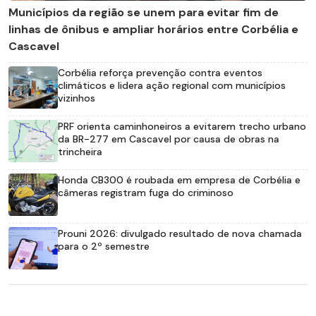
Municípios da região se unem para evitar fim de
linhas de ônibus e ampliar horários entre Corbélia e
Cascavel
Corbélia reforça prevenção contra eventos
climáticos e lidera ação regional com municípios
vizinhos
PRF orienta caminhoneiros a evitarem trecho urbano
da BR-277 em Cascavel por causa de obras na
trincheira
Honda CB300 é roubada em empresa de Corbélia e
câmeras registram fuga do criminoso
Prouni 2026: divulgado resultado de nova chamada
para o 2º semestre