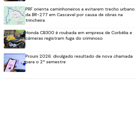
PRF orienta caminhoneiros a evitarem trecho urbano
da BR-277 em Cascavel por causa de obras na
trincheira
Honda CB300 é roubada em empresa de Corbélia e
câmeras registram fuga do criminoso
Prouni 2026: divulgado resultado de nova chamada
para o 2º semestre