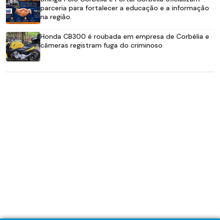
parceria para fortalecer a educação e a informação
na região.
Honda CB300 é roubada em empresa de Corbélia e
câmeras registram fuga do criminoso