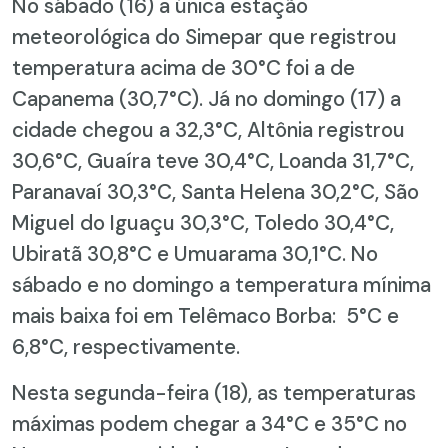
No sábado (16) a única estação
meteorológica do Simepar que registrou
temperatura acima de 30°C foi a de
Capanema (30,7°C). Já no domingo (17) a
cidade chegou a 32,3°C, Altônia registrou
30,6°C, Guaíra teve 30,4°C, Loanda 31,7°C,
Paranavaí 30,3°C, Santa Helena 30,2°C, São
Miguel do Iguaçu 30,3°C, Toledo 30,4°C,
Ubiratã 30,8°C e Umuarama 30,1°C. No
sábado e no domingo a temperatura mínima
mais baixa foi em Telêmaco Borba: 5°C e
6,8°C, respectivamente.
Nesta segunda-feira (18), as temperaturas
máximas podem chegar a 34°C e 35°C no