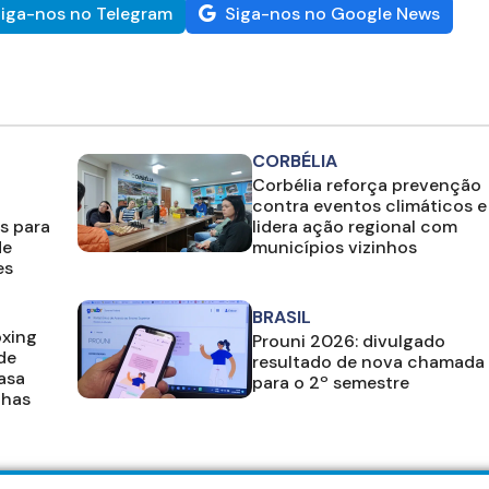
iga-nos no Telegram
Siga-nos no Google News
CORBÉLIA
Corbélia reforça prevenção
contra eventos climáticos e
s para
lidera ação regional com
de
municípios vizinhos
es
BRASIL
oxing
Prouni 2026: divulgado
de
resultado de nova chamada
casa
para o 2º semestre
lhas