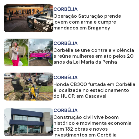
CORBÉLIA
Operação Saturação prende
jovem com arma e cumpre
mandados em Braganey
CORBÉLIA
Corbélia se une contra a violência
e reúne mulheres em ato pelos 20
anos da Lei Maria da Penha
CORBÉLIA
Honda CB300 furtada em Corbélia
é localizada no estacionamento
do HUOP, em Cascavel
CORBÉLIA
Construção civil vive boom
histórico e movimenta economia
com 132 obras e novos
investimentos em Corbélia