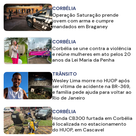
CORBÉLIA
Operação Saturação prende
jovem com arma e cumpre
mandados em Braganey
CORBÉLIA
Corbélia se une contra a violência
e reúne mulheres em ato pelos 20
anos da Lei Maria da Penha
TRÂNSITO
Wesley Lima morre no HUOP após
ser vítima de acidente na BR-369,
e família pede ajuda para voltar ao
Rio de Janeiro
CORBÉLIA
Honda CB300 furtada em Corbélia
é localizada no estacionamento
do HUOP, em Cascavel