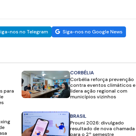
iga-nos no Telegram
Siga-nos no Google News
CORBÉLIA
Corbélia reforça prevenção
contra eventos climáticos e
s para
lidera ação regional com
de
municípios vizinhos
es
BRASIL
oxing
Prouni 2026: divulgado
de
resultado de nova chamada
casa
para o 2º semestre