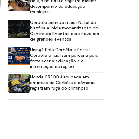
de 6,5 no IDEB e registra melhor
desempenho da educação
municipal
Corbélia anuncia maior Natal da
história e inicia modernização do
Centro de Eventos para nova era
de grandes eventos
Uningá Polo Corbélia e Portal
Corbélia oficializam parceria para
fortalecer a educação e a
informação na região.
Honda CB300 é roubada em
empresa de Corbélia e câmeras
registram fuga do criminoso
a