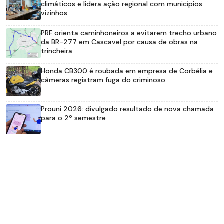
climáticos e lidera ação regional com municípios
vizinhos
PRF orienta caminhoneiros a evitarem trecho urbano
da BR-277 em Cascavel por causa de obras na
trincheira
Honda CB300 é roubada em empresa de Corbélia e
câmeras registram fuga do criminoso
Prouni 2026: divulgado resultado de nova chamada
para o 2º semestre