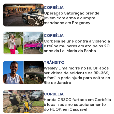
CORBÉLIA
Operação Saturação prende
jovem com arma e cumpre
mandados em Braganey
CORBÉLIA
Corbélia se une contra a violência
e reúne mulheres em ato pelos 20
anos da Lei Maria da Penha
TRÂNSITO
Wesley Lima morre no HUOP após
ser vítima de acidente na BR-369,
e família pede ajuda para voltar ao
Rio de Janeiro
CORBÉLIA
Honda CB300 furtada em Corbélia
é localizada no estacionamento
do HUOP, em Cascavel