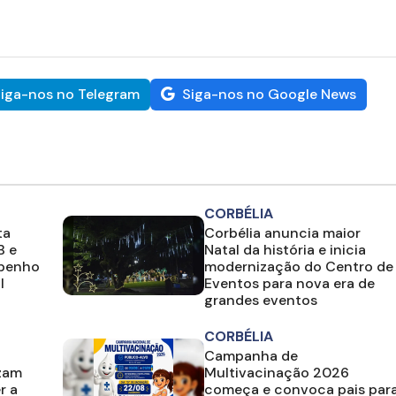
iga-nos no Telegram
Siga-nos no Google News
CORBÉLIA
ta
Corbélia anuncia maior
B e
Natal da história e inicia
mpenho
modernização do Centro de
l
Eventos para nova era de
grandes eventos
CORBÉLIA
Campanha de
izam
Multivacinação 2026
r a
começa e convoca pais par