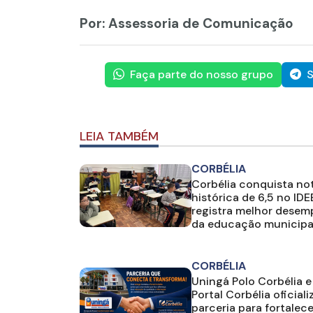
Por: Assessoria de Comunicação
Faça parte do nosso grupo
S
LEIA TAMBÉM
CORBÉLIA
Corbélia conquista no
histórica de 6,5 no IDE
registra melhor dese
da educação municipa
CORBÉLIA
Uningá Polo Corbélia e
Portal Corbélia oficial
parceria para fortalece