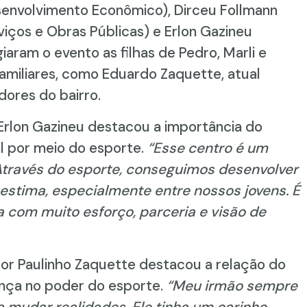
senvolvimento Econômico), Dirceu Follmann
viços e Obras Públicas) e Erlon Gazineu
aram o evento as filhas de Pedro, Marli e
familiares, como Eduardo Zaquette, atual
ores do bairro.
 Erlon Gazineu destacou a importância do
l por meio do esporte.
“Esse centro é um
Através do esporte, conseguimos desenvolver
oestima, especialmente entre nossos jovens. É
a com muito esforço, parceria e visão de
or Paulinho Zaquette destacou a relação do
nça no poder do esporte.
“Meu irmão sempre
a mudar realidades. Ele tinha um carinho