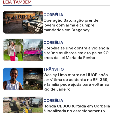
LEIA TAMBÉM
CORBÉLIA
Operação Saturação prende
jovem com arma e cumpre
mandados em Braganey
CORBÉLIA
Corbélia se une contra a violência
e reúne mulheres em ato pelos 20
anos da Lei Maria da Penha
TRÂNSITO
Wesley Lima morre no HUOP após
ser vítima de acidente na BR-369,
e família pede ajuda para voltar ao
Rio de Janeiro
CORBÉLIA
Honda CB300 furtada em Corbélia
é localizada no estacionamento