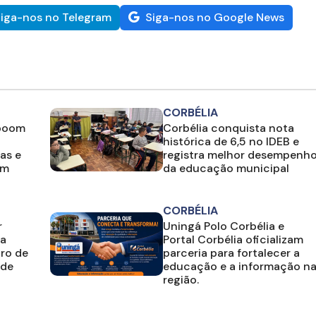
iga-nos no Telegram
Siga-nos no Google News
CORBÉLIA
 boom
Corbélia conquista nota
histórica de 6,5 no IDEB e
as e
registra melhor desempenh
em
da educação municipal
CORBÉLIA
r
Uningá Polo Corbélia e
ia
Portal Corbélia oficializam
ro de
parceria para fortalecer a
 de
educação e a informação n
região.