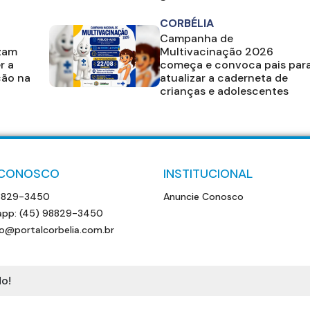
CORBÉLIA
Campanha de
izam
Multivacinação 2026
r a
começa e convoca pais par
ção na
atualizar a caderneta de
crianças e adolescentes
 CONOSCO
INSTITUCIONAL
8829-3450
Anuncie Conosco
pp: (45) 98829-3450
o@portalcorbelia.com.br
o!