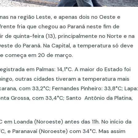
as na região Leste, e apenas dois no Oeste e
frente fria que chegou ao Paraná neste fim de
r de quinta-feira (13), principalmente no Norte e na
Oeste do Paraná. Na Capital, a temperatura só deve
que começa em 20 de março.
gistrada em Palmas: 14,1°C. A maior do Estado foi
ingo, outras cidades tiveram a temperatura mais
carana, com 33,2°C; Fernandes Pinheiro: 33,8°C; Lapa:
onta Grossa, com 33,4°C; Santo Antônio da Platina,
°C em Loanda (Noroeste) antes das 11h. No início da
°C, e Paranavaí (Noroeste) com 34°C. Mas assim