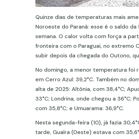
Quinze dias de temperaturas mais amen
Noroeste do Paraná: esse é o saldo da 
semana. O calor volta com força a parti
fronteira com o Paraguai, no extremo 
subir depois da chegada do Outono, 
No domingo, a menor temperatura foi re
em Cerro Azul: 39,2°C. Também no dom
alta de 2025: Altônia, com 38,4°C; Apu
33°C; Londrina, onde chegou a 36°C; P
com 35,8°C; e Umuarama: 36,9°C.
Nesta segunda-feira (10), já fazia 30,4
tarde, Guaíra (0este) estava com 35,6