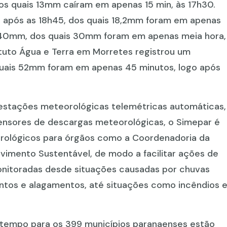
os quais 13mm caíram em apenas 15 min, às 17h30.
após as 18h45, dos quais 18,2mm foram em apenas
m 40mm, dos quais 30mm foram em apenas meia hora,
ituto Água e Terra em Morretes registrou um
uais 52mm foram em apenas 45 minutos, logo após
estações meteorológicas telemétricas automáticas,
sensores de descargas meteorológicas, o Simepar é
rológicos para órgãos como a Coordenadoria da
lvimento Sustentável, de modo a facilitar ações de
onitoradas desde situações causadas por chuvas
ntos e alagamentos, até situações como incêndios 
 tempo para os 399 municípios paranaenses estão