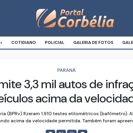
COTIDIANO
POLICIAL
GALERIA DE FOTOS
GALE
PARANÁ
te 3,3 mil autos de infraç
eículos acima da velocida
ária (BPRv) fizeram 1.910 testes etilométricos (bafômetro). 
gando acima da velocidade permitida. Também foram apreen