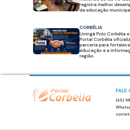
registra melhor dese
da educação municipa
CORBÉLIA
Uningá Polo Corbélia e
Portal Corbélia oficial
parceria para fortalece
educação e a informa
região.
FALE
(45) 9
Whatsa
contat