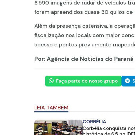
6.590 imagens de radar de veículos t
foram apreendidos quase 30 quilos de
Além da presença ostensiva, a operaç
fiscalização nos locais com maior conc
acesso e pontos previamente mapeados
Por: Agência de Notícias do Paraná
Faça parte do nosso grupo
S
LEIA TAMBÉM
CORBÉLIA
Corbélia conquista no
histórica de 6,5 no IDE