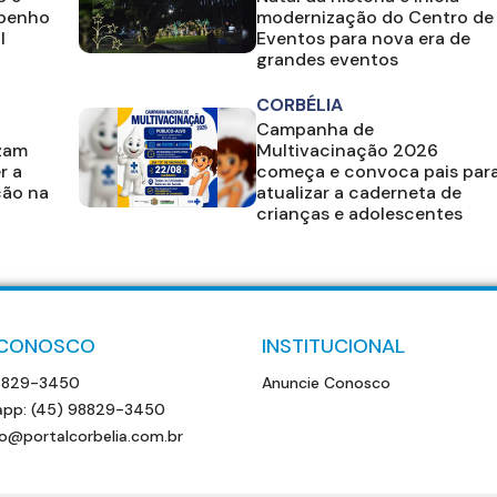
mpenho
modernização do Centro de
l
Eventos para nova era de
grandes eventos
CORBÉLIA
Campanha de
izam
Multivacinação 2026
r a
começa e convoca pais par
ção na
atualizar a caderneta de
crianças e adolescentes
 CONOSCO
INSTITUCIONAL
8829-3450
Anuncie Conosco
pp: (45) 98829-3450
o@portalcorbelia.com.br