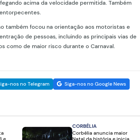
rafegando acima da velocidade permitida. Também
 entorpecentes.
ão também focou na orientação aos motoristas e
entração de pessoas, incluindo as principais vias de
 como de maior risco durante o Carnaval.
iga-nos no Telegram
Siga-nos no Google News
CORBÉLIA
ta
Corbélia anuncia maior
B e
Natal da história e inicia