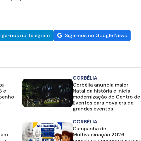
iga-nos no Telegram
Siga-nos no Google News
CORBÉLIA
ta
Corbélia anuncia maior
B e
Natal da história e inicia
mpenho
modernização do Centro de
l
Eventos para nova era de
grandes eventos
CORBÉLIA
Campanha de
izam
Multivacinação 2026
r a
começa e convoca pais par