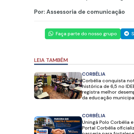
Por: Assessoria de comunicação
Faça parte do nosso grupo
S
LEIA TAMBÉM
CORBÉLIA
Corbélia conquista no
histórica de 6,5 no IDE
registra melhor dese
da educação municipa
CORBÉLIA
Uningá Polo Corbélia e
Portal Corbélia oficial
parceria para fortalece