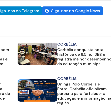
iga-nos no Telegram
Siga-nos no Google News
CORBÉLIA
 boom
Corbélia conquista nota
histórica de 6,5 no IDEB e
as e
registra melhor desempenh
em
da educação municipal
CORBÉLIA
r
Uningá Polo Corbélia e
ia
Portal Corbélia oficializam
ro de
parceria para fortalecer a
 de
educação e a informação n
região.