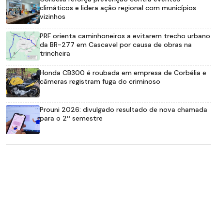
climáticos e lidera ação regional com municípios
vizinhos
PRF orienta caminhoneiros a evitarem trecho urbano
da BR-277 em Cascavel por causa de obras na
trincheira
Honda CB300 é roubada em empresa de Corbélia e
câmeras registram fuga do criminoso
Prouni 2026: divulgado resultado de nova chamada
para o 2º semestre