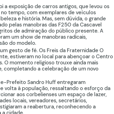
oi a
exposição de carros antigos
, que levou os
m no tempo, com exemplares de veículos
beleza e história. Mas, sem dúvida, o grande
ado pelas
manobras das F250 da Cascavel
gritos de admiração do público presente. A
eram
um show de manobras radicais,
isão do modelo.
um gesto de fé.
Os Freis da Fraternidade O
te, estiveram no local para abençoar o Centro
s. O momento religioso trouxe ainda mais
ade, completando a celebração de um novo
ce-Prefeito Sandro
Huff
entregaram
e volta à população, ressaltando o esforço da
rcionar aos
corbeli
enses
um espaço de lazer,
dades locais, vereadores, secretários
,
tigiaram a reabertura, reconhecendo a
 a cidade.