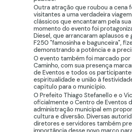
Outra atração que roubou a cena f
visitantes a uma verdadeira viage
clássicos que encantaram pela sua 
momento do evento foi protagoniz
Diesel
, que arrancaram aplausos e 
F250 "famo
s
inha
e bagunceira
",
fiz
demonstrando a potência e a prec
O evento também foi marcado por 
Caminho
, com sua presença marcan
de Eventos e todos os participante
espiritualidade e união à festivid
capítulo para o município.
O Prefeito Thiago
Stefanello
e o Vi
oficialmente o Centro de Eventos d
administração municipal em propo
cultura e diversão. Diversas autori
diretores
e servidores também pres
importância desse novo marco para