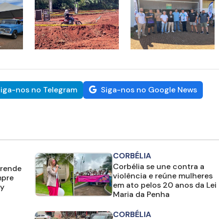
iga-nos no Telegram
Siga-nos no Google News
CORBÉLIA
Corbélia se une contra a
prende
violência e reúne mulheres
mpre
em ato pelos 20 anos da Lei
y
Maria da Penha
CORBÉLIA