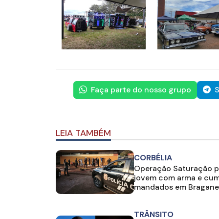
Faça parte do nosso grupo
S
LEIA TAMBÉM
CORBÉLIA
Operação Saturação 
jovem com arma e cu
mandados em Bragane
TRÂNSITO