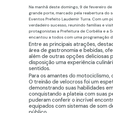
Na manhã deste
domingo
, 9 de fevereiro d
grande porte, marcado pela reabertura do 
Eventos
Prefeito
Laudemir
Turra
. Com um pú
verdadeiro sucesso, reunindo famílias e vis
protagonistas a Prefeitura de Corbélia e a
encantou a todos com uma programação dive
Entre as principais atrações, des
área de gastronomia e bebidas, ofe
além de outras opções deliciosas p
disposição uma experiência culinári
sentidos.
Para os amantes do motociclismo, o
O
treinão
de
velocross
foi um espet
demonstrando suas habilidades em
conquistando a plateia com suas p
puderam conferir o incrível
encontr
equipados com sistemas de som de 
público.