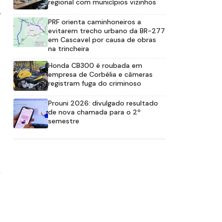
regional com municípios vizinhos
o
PRF orienta caminhoneiros a
evitarem trecho urbano da BR-277
em Cascavel por causa de obras
na trincheira
Honda CB300 é roubada em
empresa de Corbélia e câmeras
registram fuga do criminoso
Prouni 2026: divulgado resultado
de nova chamada para o 2º
semestre