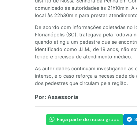
distrito de Nossa Senhora da Penha em Corb
comunicado às autoridades às 21h10min. A 
local às 22h30min para prestar atendimento
De acordo com informações coletadas no lo
Florianópolis (SC), trafegava pela rodovia
quando atingiu um pedestre que se encontra
identificado como J.I.M., de 19 anos, não so
ferido e precisou de atendimento médico.
As autoridades continuam investigando as c
intenso, e o caso reforça a necessidade de
dos pedestres que circulam pela região.
Por: Assessoria
Faça parte do nosso grupo
S