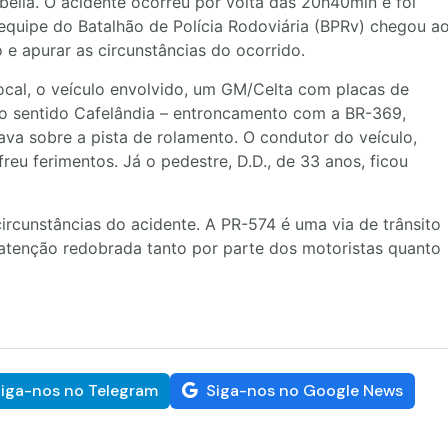
élia. O acidente ocorreu por volta das 20h40min e foi
equipe do Batalhão de Polícia Rodoviária (BPRv) chegou a
 e apurar as circunstâncias do ocorrido.
cal, o veículo envolvido, um GM/Celta com placas de
 no sentido Cafelândia – entroncamento com a BR-369,
va sobre a pista de rolamento. O condutor do veículo,
freu ferimentos. Já o pedestre, D.D., de 33 anos, ficou
ircunstâncias do acidente. A PR-574 é uma via de trânsito
 atenção redobrada tanto por parte dos motoristas quanto
iga-nos no Telegram
Siga-nos no Google News