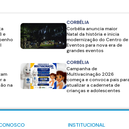
CORBÉLIA
ta
Corbélia anuncia maior
B e
Natal da história e inicia
mpenho
modernização do Centro de
l
Eventos para nova era de
grandes eventos
CORBÉLIA
Campanha de
izam
Multivacinação 2026
r a
começa e convoca pais par
ção na
atualizar a caderneta de
crianças e adolescentes
 CONOSCO
INSTITUCIONAL