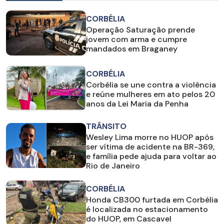
CORBÉLIA
Operação Saturação prende
jovem com arma e cumpre
mandados em Braganey
CORBÉLIA
Corbélia se une contra a violência
e reúne mulheres em ato pelos 20
anos da Lei Maria da Penha
TRÂNSITO
Wesley Lima morre no HUOP após
ser vítima de acidente na BR-369,
e família pede ajuda para voltar ao
Rio de Janeiro
CORBÉLIA
Honda CB300 furtada em Corbélia
é localizada no estacionamento
do HUOP, em Cascavel