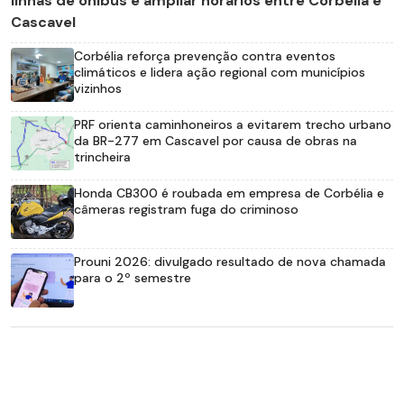
linhas de ônibus e ampliar horários entre Corbélia e
Cascavel
Corbélia reforça prevenção contra eventos
climáticos e lidera ação regional com municípios
vizinhos
PRF orienta caminhoneiros a evitarem trecho urbano
da BR-277 em Cascavel por causa de obras na
trincheira
Honda CB300 é roubada em empresa de Corbélia e
câmeras registram fuga do criminoso
Prouni 2026: divulgado resultado de nova chamada
para o 2º semestre