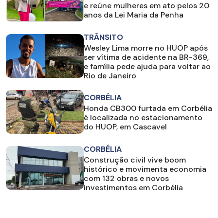
e reúne mulheres em ato pelos 20
anos da Lei Maria da Penha
TRÂNSITO
Wesley Lima morre no HUOP após
ser vítima de acidente na BR-369,
e família pede ajuda para voltar ao
Rio de Janeiro
CORBÉLIA
Honda CB300 furtada em Corbélia
é localizada no estacionamento
do HUOP, em Cascavel
CORBÉLIA
Construção civil vive boom
histórico e movimenta economia
com 132 obras e novos
investimentos em Corbélia