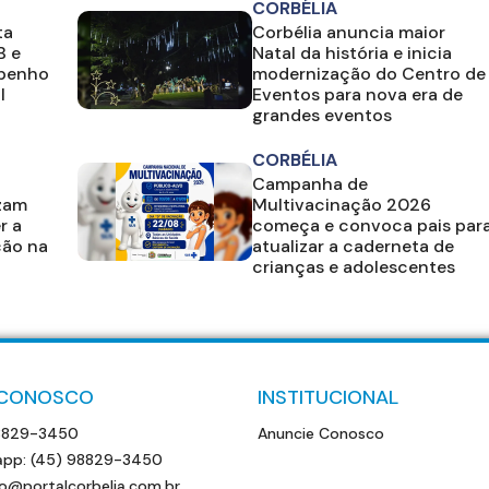
CORBÉLIA
ta
Corbélia anuncia maior
B e
Natal da história e inicia
mpenho
modernização do Centro de
l
Eventos para nova era de
grandes eventos
CORBÉLIA
Campanha de
izam
Multivacinação 2026
r a
começa e convoca pais par
ção na
atualizar a caderneta de
crianças e adolescentes
 CONOSCO
INSTITUCIONAL
8829-3450
Anuncie Conosco
pp: (45) 98829-3450
o@portalcorbelia.com.br