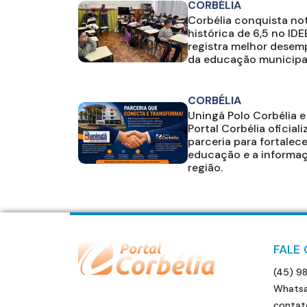
CORBÉLIA
Corbélia conquista no
histórica de 6,5 no IDE
registra melhor dese
da educação municipa
CORBÉLIA
Uningá Polo Corbélia e
Portal Corbélia oficial
parceria para fortalece
educação e a informa
região.
FALE
(45) 9
Whatsa
contat