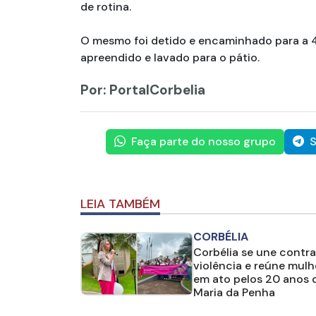
de rotina.
O mesmo foi detido e encaminhado para a 4ª
apreendido e lavado para o pátio.
Por: PortalCorbelia
Faça parte do nosso grupo
S
LEIA TAMBÉM
CORBÉLIA
Corbélia se une contra
violência e reúne mulh
em ato pelos 20 anos d
Maria da Penha