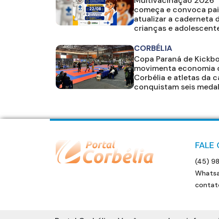
Multivacinação 2026
começa e convoca pai
atualizar a caderneta 
crianças e adolescent
CORBÉLIA
Copa Paraná de Kickb
movimenta economia 
Corbélia e atletas da 
conquistam seis meda
FALE
(45) 9
Whatsa
contat