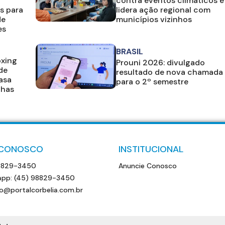
contra eventos climáticos e
s para
lidera ação regional com
de
municípios vizinhos
es
BRASIL
oxing
Prouni 2026: divulgado
de
resultado de nova chamada
casa
para o 2º semestre
lhas
 CONOSCO
INSTITUCIONAL
8829-3450
Anuncie Conosco
pp: (45) 98829-3450
o@portalcorbelia.com.br