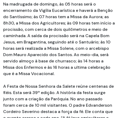
Na madrugada de domingo, às 05 horas será o
encerramento da Vigília Eucarística e haverá a Benção
do Santíssimo; às 07 horas tem a Missa da Aurora; as
8h30, a Missa dos Agricultores; às 09 horas tem início a
procissão, com cerca de dois quilômetros e meio de
caminhada. A saída da procissão será na Capela Bom
Jesus, em Bragantina, seguindo até o Santuário; às 10
horas será realizada a Missa Solene, com o arcebispo
Dom Mauro Aparecido dos Santos. Ao meio-dia, será
servido almoço à base de churrasco; às 14 horas a
Missa dos Enfermos e às 16 horas a ultima celebração
que é a Missa Vocacional.
A Festa de Nossa Senhora da Salete reúne centenas de
fiéis. Esta será 39ª edição. A história da festa surge
junto com a criação da Paróquia. No ano passado
foram cerca de 10 mil visitantes. O padre Edvanderson
Cordeiro Severino destaca a força da fé. Ele conta que
o evento cresce a cada ano. “A fé leva agricultores e