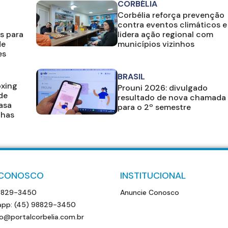
CORBÉLIA
Corbélia reforça prevenção
contra eventos climáticos e
s para
lidera ação regional com
de
municípios vizinhos
es
BRASIL
oxing
Prouni 2026: divulgado
de
resultado de nova chamada
casa
para o 2º semestre
lhas
 CONOSCO
INSTITUCIONAL
8829-3450
Anuncie Conosco
pp: (45) 98829-3450
o@portalcorbelia.com.br