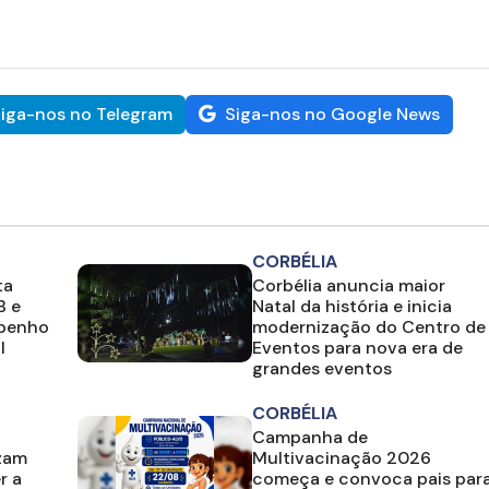
iga-nos no Telegram
Siga-nos no Google News
CORBÉLIA
ta
Corbélia anuncia maior
B e
Natal da história e inicia
mpenho
modernização do Centro de
l
Eventos para nova era de
grandes eventos
CORBÉLIA
Campanha de
izam
Multivacinação 2026
r a
começa e convoca pais par