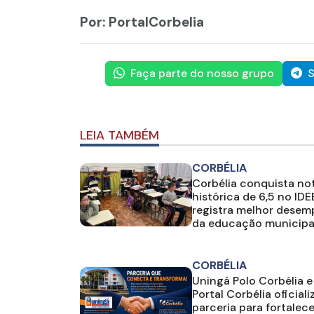
Por: PortalCorbelia
Faça parte do nosso grupo
S
LEIA TAMBÉM
CORBÉLIA
Corbélia conquista no
histórica de 6,5 no IDE
registra melhor dese
da educação municipa
CORBÉLIA
Uningá Polo Corbélia e
Portal Corbélia oficial
parceria para fortalece