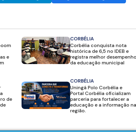
CORBÉLIA
 boom
Corbélia conquista nota
histórica de 6,5 no IDEB e
as e
registra melhor desempenh
em
da educação municipal
CORBÉLIA
r
Uningá Polo Corbélia e
ia
Portal Corbélia oficializam
ro de
parceria para fortalecer a
 de
educação e a informação n
região.