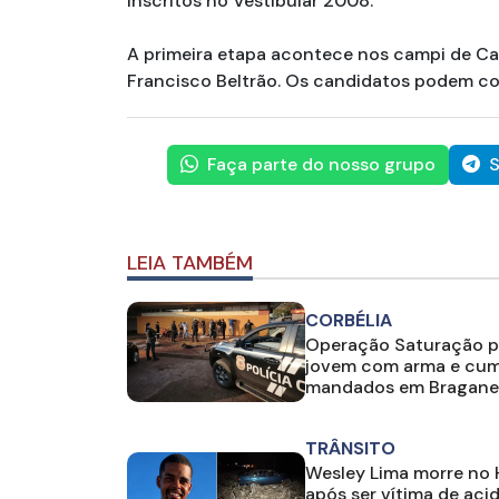
inscritos no Vestibular 2008.
A primeira etapa acontece nos campi de Ca
Francisco Beltrão. Os candidatos podem con
Faça parte do nosso grupo
S
LEIA TAMBÉM
CORBÉLIA
Operação Saturação 
jovem com arma e cu
mandados em Bragane
TRÂNSITO
Wesley Lima morre no
após ser vítima de aci