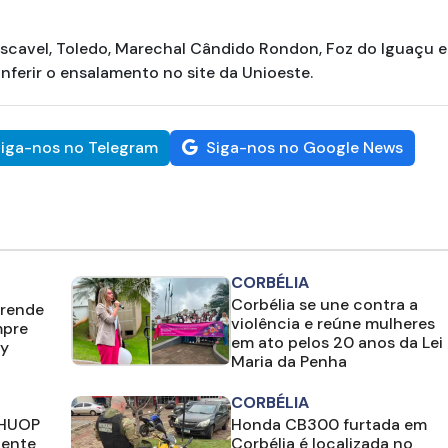
scavel, Toledo, Marechal Cândido Rondon, Foz do Iguaçu e
ferir o ensalamento no site da Unioeste.
iga-nos no Telegram
Siga-nos no Google News
CORBÉLIA
Corbélia se une contra a
prende
violência e reúne mulheres
mpre
em ato pelos 20 anos da Lei
y
Maria da Penha
CORBÉLIA
 HUOP
Honda CB300 furtada em
dente
Corbélia é localizada no