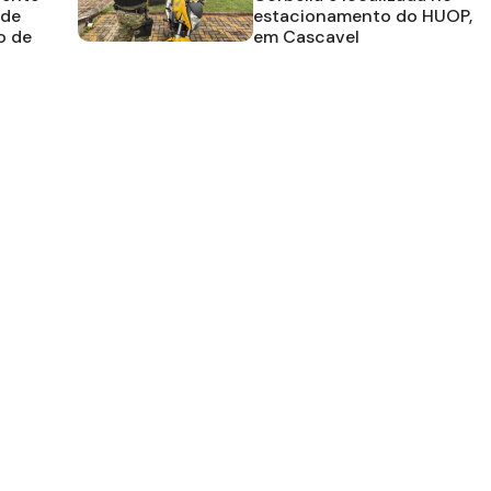
ede
estacionamento do HUOP,
o de
em Cascavel